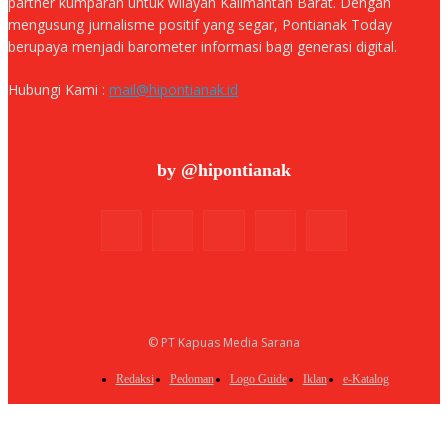
partner kumparan untuk wilayah Kalimantan Barat. Dengan
mengusung jurnalisme positif yang segar, Pontianak Today
berupaya menjadi barometer informasi bagi generasi digital.
Hubungi Kami :
mail@hipontianak.id
by @hipontianak
© PT Kapuas Media Sarana
Redaksi
Pedoman
Logo Guide
Iklan
e-Katalog