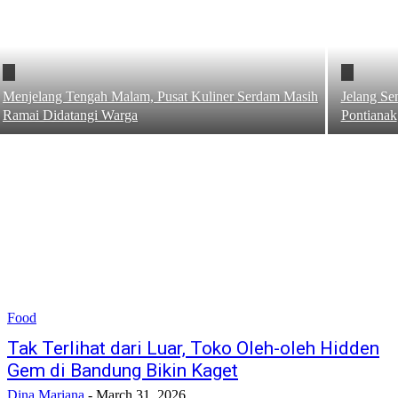
Menjelang Tengah Malam, Pusat Kuliner Serdam Masih
Jelang Se
Ramai Didatangi Warga
Pontianak
Food
Tak Terlihat dari Luar, Toko Oleh-oleh Hidden
Gem di Bandung Bikin Kaget
Dina Mariana
-
March 31, 2026