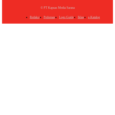
© PT Kapuas Media Sarana
Redaksi
Pedoman
Logo Guide
Iklan
e-Katalog