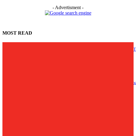
- Advertisment -
MOST READ
Lewat ARTSA 2026, Tembokpedia Pontianak Ajak Masyarakat Berkarya T
Batas
August 1, 2026
Ria Norsan Dorong Sinergi PKK Percepat Kesejahteraan Masyarakat Kalb
July 29, 2026
Hadiri Haflatul Imtihan LPI Nurul Ulum, Wagub Krisantus Tekankan
Pentingnya Persatuan dan Pendidikan Santri
July 27, 2026