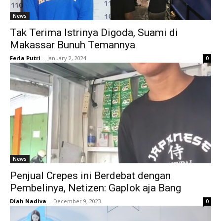
News
Tak Terima Istrinya Digoda, Suami di
Makassar Bunuh Temannya
Ferla Putri
-
January 2, 2024
0
News
Penjual Crepes ini Berdebat dengan
Pembelinya, Netizen: Gaplok aja Bang
Diah Nadiva
-
December 9, 2023
0