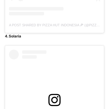
A POST SHARED BY PIZZA HUT INDONESIA 🍕 (@PIZZAHUT.INDONESIA)
4. Solaria