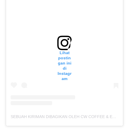
Lihat
postin
gan ini
di
Instagr
am
SEBUAH KIRIMAN DIBAGIKAN OLEH CW COFFEE & EATERY (@CWCOFFEE.ID)