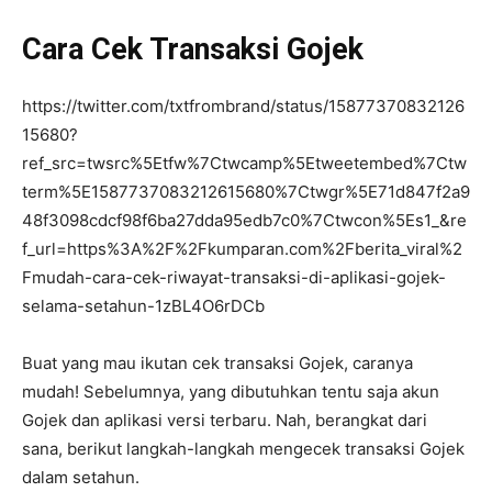
Cara Cek Transaksi Gojek
https://twitter.com/txtfrombrand/status/15877370832126
15680?
ref_src=twsrc%5Etfw%7Ctwcamp%5Etweetembed%7Ctw
term%5E1587737083212615680%7Ctwgr%5E71d847f2a9
48f3098cdcf98f6ba27dda95edb7c0%7Ctwcon%5Es1_&re
f_url=https%3A%2F%2Fkumparan.com%2Fberita_viral%2
Fmudah-cara-cek-riwayat-transaksi-di-aplikasi-gojek-
selama-setahun-1zBL4O6rDCb
Buat yang mau ikutan cek transaksi Gojek, caranya
mudah! Sebelumnya, yang dibutuhkan tentu saja akun
Gojek dan aplikasi versi terbaru. Nah, berangkat dari
sana, berikut langkah-langkah mengecek transaksi Gojek
dalam setahun.