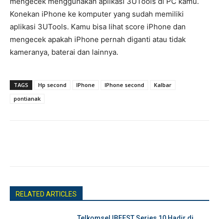
mengecek menggunakan aplikasi 3UTools di PC kamu.
Konekan iPhone ke komputer yang sudah memiliki
aplikasi 3UTools. Kamu bisa lihat score iPhone dan
mengecek apakah iPhone pernah diganti atau tidak
kameranya, baterai dan lainnya.
TAGS
Hp second
IPhone
IPhone second
Kalbar
pontianak
RELATED ARTICLES
Telkomsel IBFEST Series 10 Hadir di