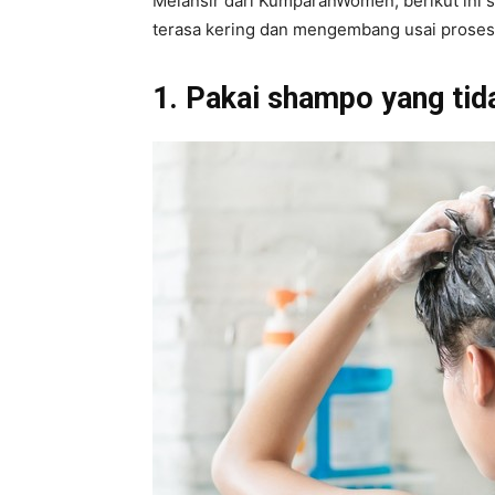
Melansir dari KumparanWomen, berikut ini 
terasa kering dan mengembang usai prose
1. Pakai shampo yang tid