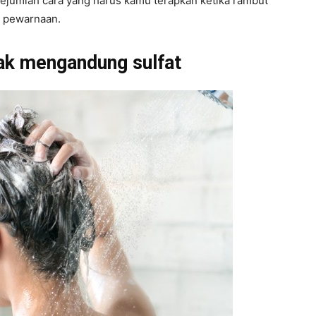
sejumlah cara yang harus kamu terapkan ketika rambut
s pewarnaan.
ak mengandung sulfat