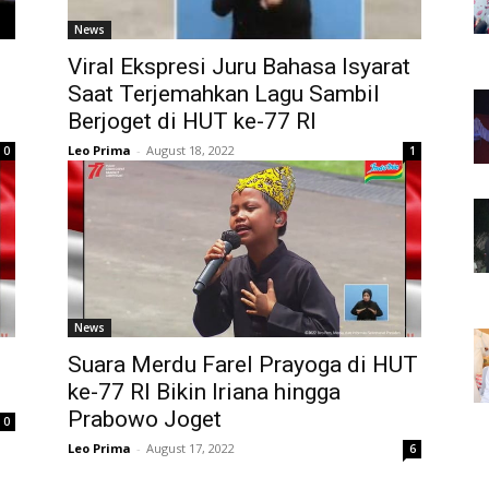
News
Viral Ekspresi Juru Bahasa Isyarat
Saat Terjemahkan Lagu Sambil
Berjoget di HUT ke-77 RI
Leo Prima
-
August 18, 2022
0
1
News
Suara Merdu Farel Prayoga di HUT
ke-77 RI Bikin Iriana hingga
Prabowo Joget
0
Leo Prima
-
August 17, 2022
6