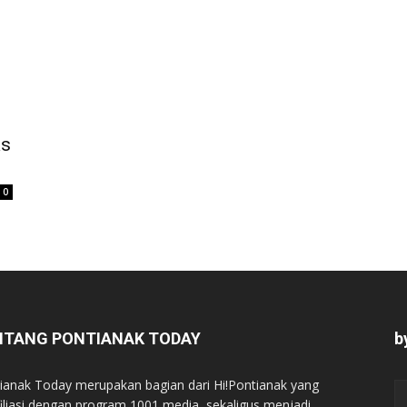
as
0
NTANG PONTIANAK TODAY
b
ianak Today merupakan bagian dari Hi!Pontianak yang
filiasi dengan program 1001 media, sekaligus menjadi