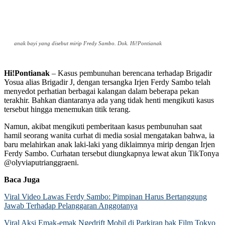
anak bayi yang disebut mirip Fredy Sambo. Dok. Hi!Pontianak
Hi!Pontianak
– Kasus pembunuhan berencana terhadap Brigadir
Yosua alias Brigadir J, dengan tersangka Irjen Ferdy Sambo telah
menyedot perhatian berbagai kalangan dalam beberapa pekan
terakhir. Bahkan diantaranya ada yang tidak henti mengikuti kasus
tersebut hingga menemukan titik terang.
Namun, akibat mengikuti pemberitaan kasus pembunuhan saat
hamil seorang wanita curhat di media sosial mengatakan bahwa, ia
baru melahirkan anak laki-laki yang diklaimnya mirip dengan Irjen
Ferdy Sambo. Curhatan tersebut diungkapnya lewat akun TikTonya
@olyviaputrianggraeni.
Baca Juga
Viral Video Lawas Ferdy Sambo: Pimpinan Harus Bertanggung
Jawab Terhadap Pelanggaran Anggotanya
Viral Aksi Emak-emak Ngedrift Mobil di Parkiran bak Film Tokyo