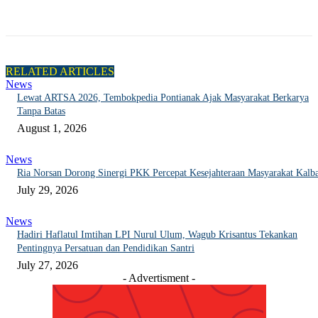
RELATED ARTICLES
News
Lewat ARTSA 2026, Tembokpedia Pontianak Ajak Masyarakat Berkarya
Tanpa Batas
August 1, 2026
News
Ria Norsan Dorong Sinergi PKK Percepat Kesejahteraan Masyarakat Kalb
July 29, 2026
News
Hadiri Haflatul Imtihan LPI Nurul Ulum, Wagub Krisantus Tekankan
Pentingnya Persatuan dan Pendidikan Santri
July 27, 2026
- Advertisment -