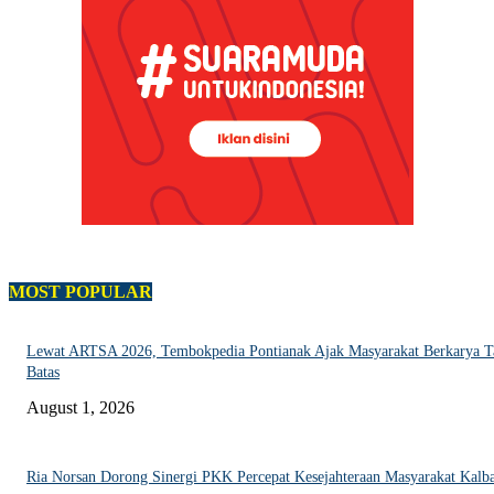
MOST POPULAR
Lewat ARTSA 2026, Tembokpedia Pontianak Ajak Masyarakat Berkarya T
Batas
August 1, 2026
Ria Norsan Dorong Sinergi PKK Percepat Kesejahteraan Masyarakat Kalb