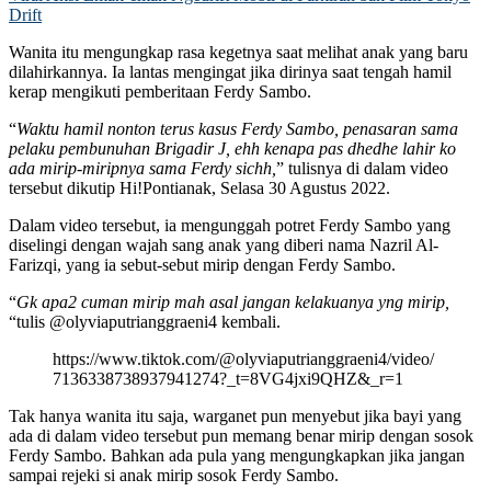
Drift
Wanita itu mengungkap rasa kegetnya saat melihat anak yang baru
dilahirkannya. Ia lantas mengingat jika dirinya saat tengah hamil
kerap mengikuti pemberitaan Ferdy Sambo.
“
Waktu hamil nonton terus kasus Ferdy Sambo, penasaran sama
pelaku pembunuhan Brigadir J, ehh kenapa pas dhedhe lahir ko
ada mirip-miripnya sama Ferdy sichh,
” tulisnya di dalam video
tersebut dikutip Hi!Pontianak, Selasa 30 Agustus 2022.
Dalam video tersebut, ia mengunggah potret Ferdy Sambo yang
diselingi dengan wajah sang anak yang diberi nama Nazril Al-
Farizqi, yang ia sebut-sebut mirip dengan Ferdy Sambo.
“
Gk apa2 cuman mirip mah asal jangan kelakuanya yng mirip,
“tulis @olyviaputrianggraeni4 kembali.
https://www.tiktok.com/@olyviaputrianggraeni4/video/
7136338738937941274?_t=8VG4jxi9QHZ&_r=1
Tak hanya wanita itu saja, warganet pun menyebut jika bayi yang
ada di dalam video tersebut pun memang benar mirip dengan sosok
Ferdy Sambo. Bahkan ada pula yang mengungkapkan jika jangan
sampai rejeki si anak mirip sosok Ferdy Sambo.