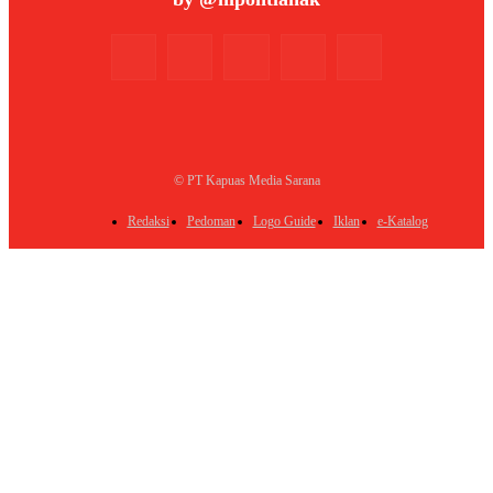
© PT Kapuas Media Sarana
Redaksi
Pedoman
Logo Guide
Iklan
e-Katalog