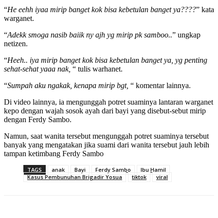
“
He eehh iyaa mirip banget kok bisa kebetulan banget ya????
” kata
warganet.
“
Adekk smoga nasib baiik ny ajh yg mirip pk samboo..
” ungkap
netizen.
“
Heeh.. iya mirip banget kok bisa kebetulan banget ya, yg penting
sehat-sehat yaaa nak,
“ tulis warhanet.
“
Sumpah aku ngakak, kenapa mirip bgt,
“ komentar lainnya.
Di video lainnya, ia mengunggah potret suaminya lantaran warganet
kepo dengan wajah sosok ayah dari bayi yang disebut-sebut mirip
dengan Ferdy Sambo.
Namun, saat wanita tersebut mengunggah potret suaminya tersebut
banyak yang mengatakan jika suami dari wanita tersebut jauh lebih
tampan ketimbang Ferdy Sambo
TAGS
anak
Bayi
Ferdy Sambo
Ibu Hamil
Kasus Pembunuhan Brigadir Yosua
tiktok
viral