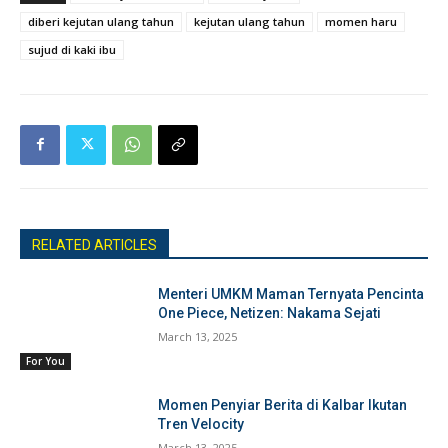
diberi kejutan ulang tahun
kejutan ulang tahun
momen haru
sujud di kaki ibu
RELATED ARTICLES
Menteri UMKM Maman Ternyata Pencinta
One Piece, Netizen: Nakama Sejati
March 13, 2025
For You
Momen Penyiar Berita di Kalbar Ikutan
Tren Velocity
March 13, 2025