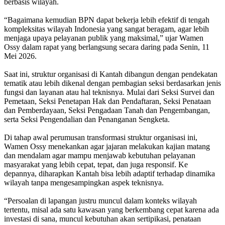
berbasis wilayah.
“Bagaimana kemudian BPN dapat bekerja lebih efektif di tengah
kompleksitas wilayah Indonesia yang sangat beragam, agar lebih
menjaga upaya pelayanan publik yang maksimal,” ujar Wamen
Ossy dalam rapat yang berlangsung secara daring pada Senin, 11
Mei 2026.
Saat ini, struktur organisasi di Kantah dibangun dengan pendekatan
tematik atau lebih dikenal dengan pembagian seksi berdasarkan jenis
fungsi dan layanan atau hal teknisnya. Mulai dari Seksi Survei dan
Pemetaan, Seksi Penetapan Hak dan Pendaftaran, Seksi Penataan
dan Pemberdayaan, Seksi Pengadaan Tanah dan Pengembangan,
serta Seksi Pengendalian dan Penanganan Sengketa.
Di tahap awal perumusan transformasi struktur organisasi ini,
Wamen Ossy menekankan agar jajaran melakukan kajian matang
dan mendalam agar mampu menjawab kebutuhan pelayanan
masyarakat yang lebih cepat, tepat, dan juga responsif. Ke
depannya, diharapkan Kantah bisa lebih adaptif terhadap dinamika
wilayah tanpa mengesampingkan aspek teknisnya.
“Persoalan di lapangan justru muncul dalam konteks wilayah
tertentu, misal ada satu kawasan yang berkembang cepat karena ada
investasi di sana, muncul kebutuhan akan sertipikasi, penataan