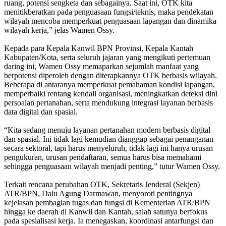
ruang, potensi sengketa dan sebagainya. Saat ini, OTK kita
menitikberatkan pada penguasaan fungsi/teknis, maka pendekatan
wilayah mencoba memperkuat penguasaan lapangan dan dinamika
wilayah kerja,” jelas Wamen Ossy.
Kepada para Kepala Kanwil BPN Provinsi, Kepala Kantah
Kabupaten/Kota, serta seluruh jajaran yang mengikuti pertemuan
daring ini, Wamen Ossy memaparkan sejumlah manfaat yang
berpotensi diperoleh dengan diterapkannya OTK berbasis wilayah.
Beberapa di antaranya memperkuat pemahaman kondisi lapangan,
memperbaiki rentang kendali organisasi, meningkatkan deteksi dini
persoalan pertanahan, serta mendukung integrasi layanan berbasis
data digital dan spasial.
“Kita sedang menuju layanan pertanahan modern berbasis digital
dan spasial. Ini tidak lagi kemudian dianggap sebagai penanganan
secara sektoral, tapi harus menyeluruh, tidak lagi ini hanya urusan
pengukuran, urusan pendaftaran, semua harus bisa memahami
sehingga penguasaan wilayah menjadi penting,” tutur Wamen Ossy.
Terkait rencana perubahan OTK, Sekretaris Jenderal (Sekjen)
ATR/BPN, Dalu Agung Darmawan, menyoroti pentingnya
kejelasan pembagian tugas dan fungsi di Kementerian ATR/BPN
hingga ke daerah di Kanwil dan Kantah, salah satunya berfokus
pada spesialisasi kerja. Ia menegaskan, koordinasi antarfungsi dan