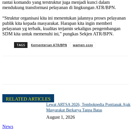
rantai komando yang terstruktur juga menjadi kunci dalam
mendukung transformasi pelayanan di lingkungan ATR/BPN.
“Struktur organisasi kita ini menentukan jalannya proses pelayanan
publik kita kepada masyarakat. Harapan kita ingin memberi
pelayanan yg terbaik, kualitas terjamin sekaligus pengembangan
SDM kita untuk memenuhi ini,” pungkas Sekjen ATR/BPN.
TAGS
Kementerian ATR/BPN
wamen ossy
RELATED ARTICLES
Lewat ARTSA 2026, Tembokpedia Pontianak Ajak
Masyarakat Berkarya Tanpa Batas
August 1, 2026
News