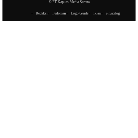
© PT Kapuas Media Sarana
Redaksi
Pedoman
Logo Guide
Iklan
e-Katalog