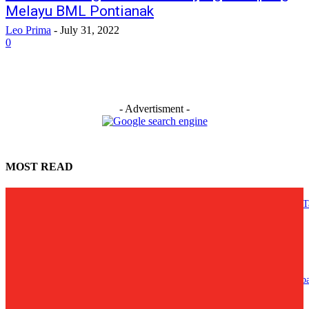
Melayu BML Pontianak
Leo Prima
-
July 31, 2022
0
- Advertisment -
MOST READ
Lewat ARTSA 2026, Tembokpedia Pontianak Ajak Masyarakat Berkarya T
Batas
August 1, 2026
Ria Norsan Dorong Sinergi PKK Percepat Kesejahteraan Masyarakat Kalb
July 29, 2026