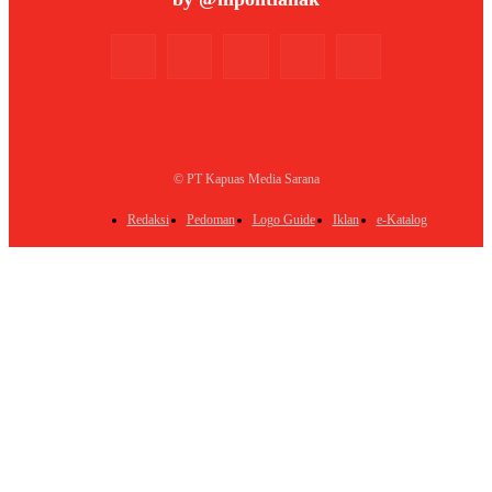
© PT Kapuas Media Sarana
Redaksi
Pedoman
Logo Guide
Iklan
e-Katalog