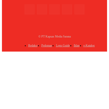
© PT Kapuas Media Sarana
Redaksi
Pedoman
Logo Guide
Iklan
e-Katalog