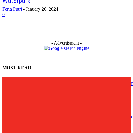
Waterpark
Ferla Putri
-
January 26, 2024
0
- Advertisment -
MOST READ
Lewat ARTSA 2026, Tembokpedia Pontianak Ajak Masyarakat Berkarya T
Batas
August 1, 2026
Ria Norsan Dorong Sinergi PKK Percepat Kesejahteraan Masyarakat Kalb
July 29, 2026