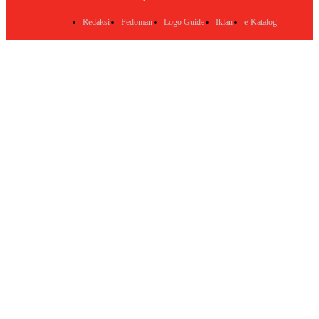
Redaksi
Pedoman
Logo Guide
Iklan
e-Katalog