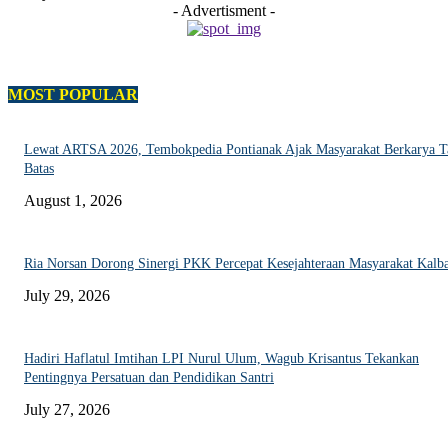
- Advertisment -
MOST POPULAR
Lewat ARTSA 2026, Tembokpedia Pontianak Ajak Masyarakat Berkarya T
Batas
August 1, 2026
Ria Norsan Dorong Sinergi PKK Percepat Kesejahteraan Masyarakat Kalb
July 29, 2026
Hadiri Haflatul Imtihan LPI Nurul Ulum, Wagub Krisantus Tekankan
Pentingnya Persatuan dan Pendidikan Santri
July 27, 2026